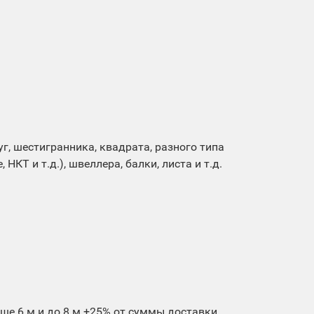
г, шестигранника, квадрата, разного типа
 НКТ и т.д.), швеллера, балки, листа и т.д.
ше 6 м и до 8 м +25% от суммы доставки.